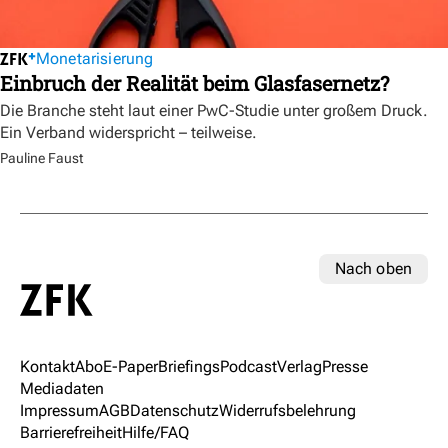
Monetarisierung
Einbruch der Realität beim Glasfasernetz?
Die Branche steht laut einer PwC-Studie unter großem Druck.
Ein Verband widerspricht – teilweise.
Pauline Faust
Nach oben
Kontakt
Abo
E-Paper
Briefings
Podcast
Verlag
Presse
Mediadaten
Impressum
AGB
Datenschutz
Widerrufsbelehrung
Barrierefreiheit
Hilfe/FAQ