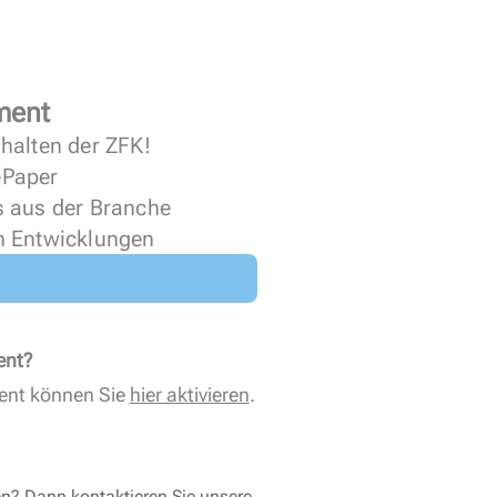
ment
halten der ZFK!
 ePaper
s aus der Branche
n Entwicklungen
ent?
ent können Sie
hier aktivieren
.
en? Dann kontaktieren Sie unsere