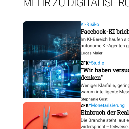
MEHR ZU DIGITALISIER
KI-Risiko
Facebook-KI bric
Im KI-Bereich häufen sic
autonome KI-Agenten g
Lucas Maier
Studie
"Wir haben versuc
denken"
Weniger Klärfälle, geri
warum intelligente Mess
Stephanie Gust
Monetarisierung
Einbruch der Real
Die Branche steht laut 
widerspricht – teilweise.