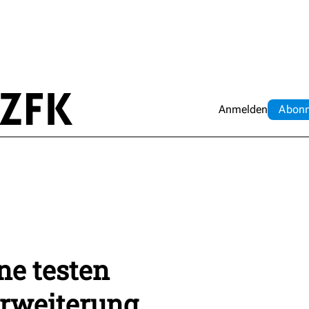
Anmelden
Abo
n
ne testen
rweiterung