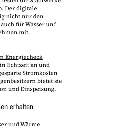
t testen die Stadtwerke
. Der digitale
ig nicht nur den
 auch für Wasser und
ehmen mit.
n Energiecheck
in Echtzeit an und
gesparte Stromkosten
enbesitzern bietet sie
ion und Einspeisung.
en erhalten
sser und Wärme