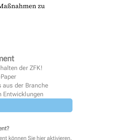
en Maßnahmen zu
ment
halten der ZFK!
 ePaper
s aus der Branche
n Entwicklungen
ent?
ent können Sie
hier aktivieren
.