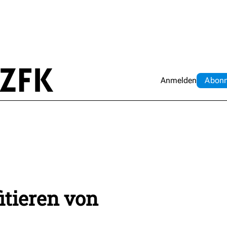
Anmelden
Abo
n
itieren von