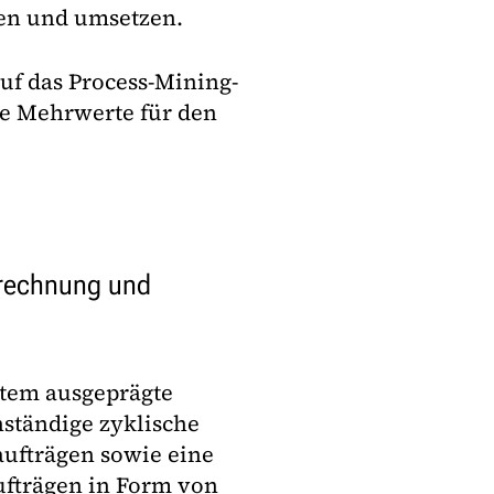
en und umsetzen.
uf das Process-Mining-
he Mehrwerte für den
brechnung und
stem ausgeprägte
ständige zyklische
aufträgen sowie eine
fträgen in Form von