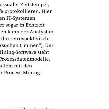
ssualer Zeitstempel,
e protokollieren. Hier
en IT-Systemen
r sogar in Echtzeit
ten kann der Analyst in
ihn retrospektivisch –
ersuchen („minen“). Der
ining-Software steht
n Prozessdatenmodelle,
allem mit den
er Process-Mining-