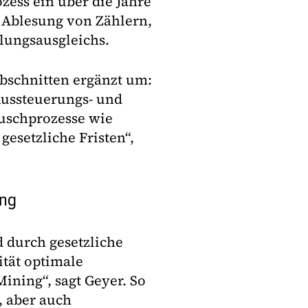
zess ein über die Jahre
e Ablesung von Zählern,
lungsausgleichs.
sabschnitten ergänzt um:
Aussteuerungs- und
auschprozesse wie
etzliche Fristen“,
ing
 durch gesetzliche
tät optimale
ining“, sagt Geyer. So
 aber auch