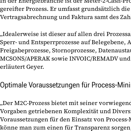
In der Energiebranche ist der Meter-2-Cash-Pro
gereifter Prozess. Er umfasst grundsätzlich di
Vertragsabrechnung und Faktura samt des Zah
„Idealerweise ist dieser auf allen drei Prozes
Sperr- und Entsperrprozesse auf Belegebene, 
Freigabeprozesse, Stornoprozesse, Datenaust
MCSONS/APERAK sowie INVOIC/REMADV und ges
erläutert Geyer.
Optimale Voraussetzungen für Process-Min
„Der M2C-Prozess bietet mit seiner vorwiegend
Vorgaben getriebenen Komplexität und Diversi
Voraussetzungen für den Einsatz von Process-M
könne man zum einen für Transparenz sorgen,