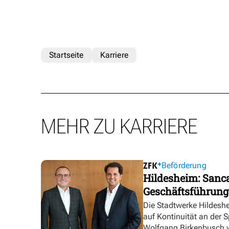
Startseite
Karriere
MEHR ZU KARRIERE
Beförderung
Hildesheim: Sanca
Geschäftsführung
Die Stadtwerke Hildesh
auf Kontinuität an der 
Wolfgang Birkenbusch w