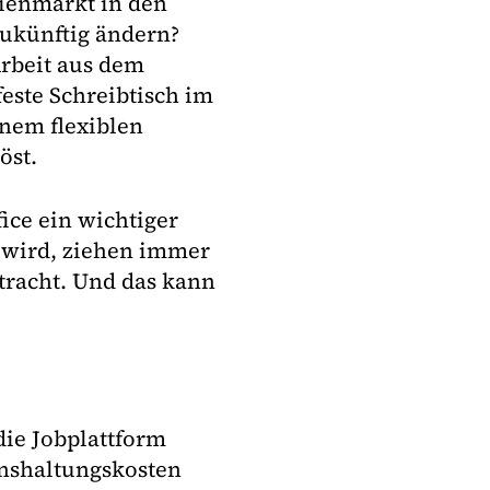
lienmarkt in den
zukünftig ändern?
Arbeit aus dem
feste Schreibtisch im
nem flexiblen
öst.
ce ein wichtiger
 wird, ziehen immer
racht. Und das kann
die Jobplattform
enshaltungskosten