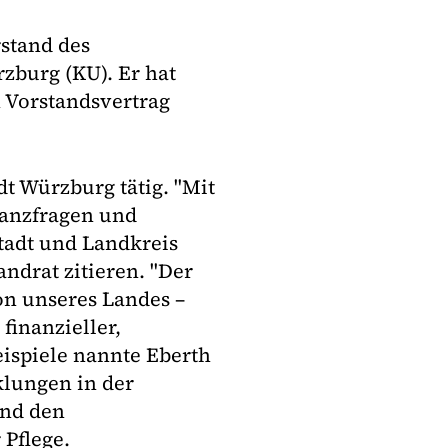
rstand des
burg (KU). Er hat
 Vorstandsvertrag
dt Würzburg tätig. "Mit
inanzfragen und
Stadt und Landkreis
andrat zitieren. "Der
on unseres Landes –
inanzieller,
Beispiele nannte Eberth
klungen in der
und den
 Pflege.