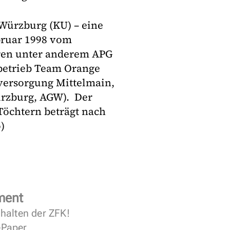
ürzburg (KU) – eine
ebruar 1998 vom
ren unter anderem APG
sbetrieb Team Orange
versorgung Mittelmain,
rzburg, AGW). Der
Töchtern beträgt nach
)
ment
halten der ZFK!
 ePaper