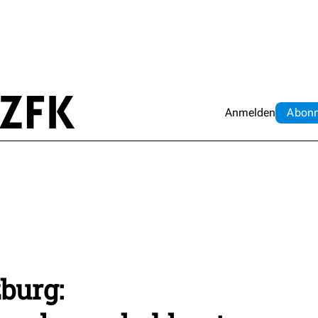
Anmelden
Abo
n
burg: