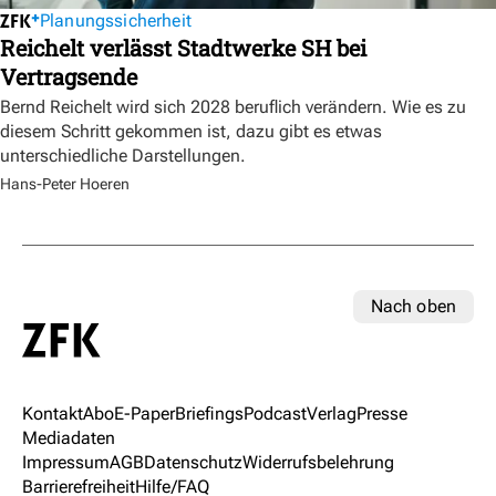
Planungssicherheit
Reichelt verlässt Stadtwerke SH bei
Vertragsende
Bernd Reichelt wird sich 2028 beruflich verändern. Wie es zu
diesem Schritt gekommen ist, dazu gibt es etwas
unterschiedliche Darstellungen.
Hans-Peter Hoeren
Nach oben
Kontakt
Abo
E-Paper
Briefings
Podcast
Verlag
Presse
Mediadaten
Impressum
AGB
Datenschutz
Widerrufsbelehrung
Barrierefreiheit
Hilfe/FAQ