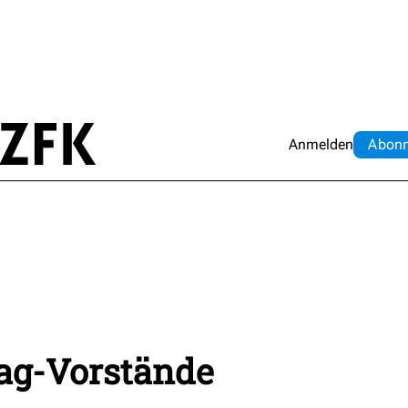
Anmelden
Abo
n
eag-Vorstände