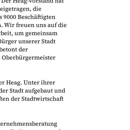
 "Der Heag-Vorstand hat
eigetragen, die
s 9000 Beschäftigten
n. Wir freuen uns auf die
rbeit, um gemeinsam
Bürger unserer Stadt
betont der
s Oberbürgermeister
er Heag. Unter ihrer
er Stadt aufgebaut und
en der Stadtwirtschaft
Unternehmensberatung