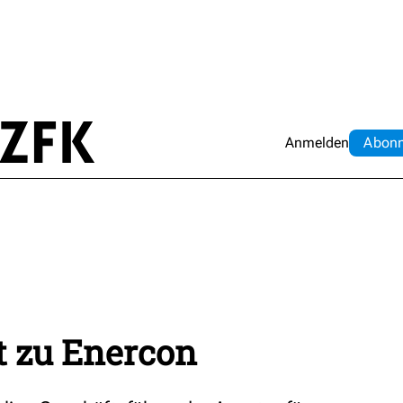
Anmelden
Abo
n
t zu Enercon