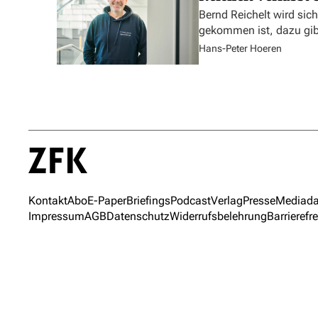
Bernd Reichelt wird sich
gekommen ist, dazu gibt
Hans-Peter Hoeren
Kontakt
Abo
E-Paper
Briefings
Podcast
Verlag
Presse
Mediada
Impressum
AGB
Datenschutz
Widerrufsbelehrung
Barrierefre