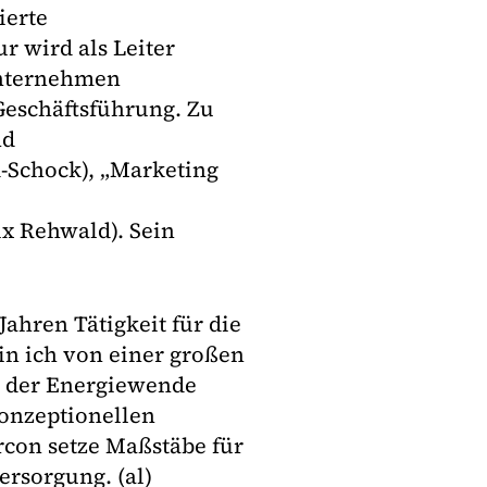
ierte
r wird als Leiter
Unternehmen
 Geschäftsführung. Zu
nd
-Schock), „Marketing
x Rehwald). Sein
Jahren Tätigkeit für die
bin ich von einer großen
 der Energiewende
konzeptionellen
rcon setze Maßstäbe für
ersorgung. (al)