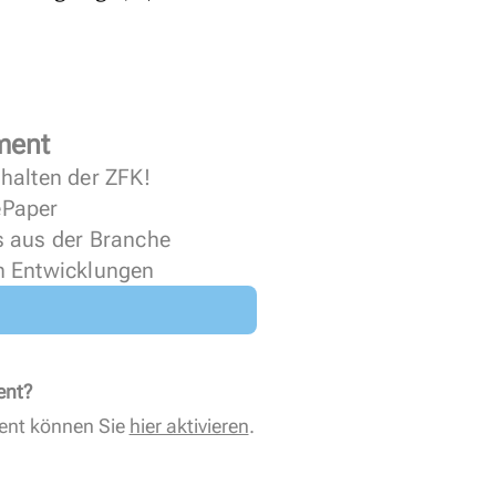
ment
halten der ZFK!
 ePaper
s aus der Branche
n Entwicklungen
ent?
ent können Sie
hier aktivieren
.