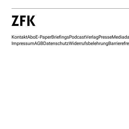
Kontakt
Abo
E-Paper
Briefings
Podcast
Verlag
Presse
Mediada
Impressum
AGB
Datenschutz
Widerrufsbelehrung
Barrierefre