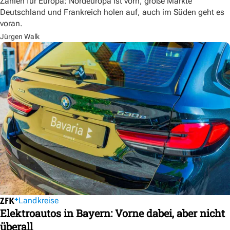
Zahlen für Europa: Nordeuropa ist vorn, große Märkte
Deutschland und Frankreich holen auf, auch im Süden geht es
voran.
Jürgen Walk
Landkreise
Elektroautos in Bayern: Vorne dabei, aber nicht
überall