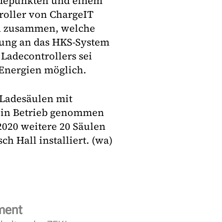
adepunkten und einem
roller von ChargeIT
en zusammen, welche
hnung an das HKS-System
 Ladecontrollers sei
 Energien möglich.
0 Ladesäulen mit
l in Betrieb genommen
2020 weitere 20 Säulen
h Hall installiert. (wa)
ment