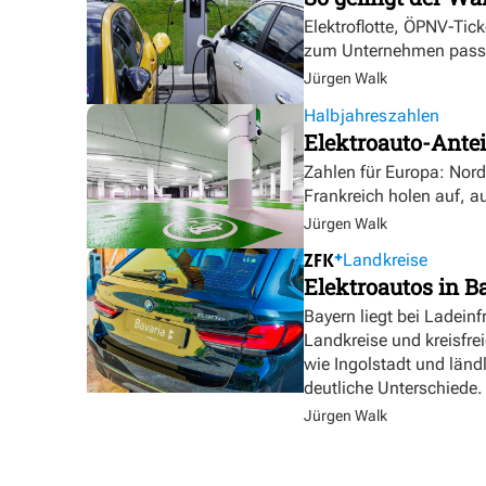
Elektroflotte, ÖPNV-Tic
zum Unternehmen pass
Jürgen Walk
Halbjahreszahlen
Elektroauto-Antei
Zahlen für Europa: Nor
Frankreich holen auf, a
Jürgen Walk
Landkreise
Elektroautos in Ba
Bayern liegt bei Ladeinf
Landkreise und kreisfre
wie Ingolstadt und länd
deutliche Unterschiede.
Jürgen Walk