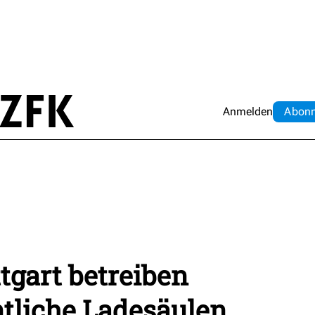
Anmelden
Abo
n
tgart betreiben
ntliche Ladesäulen