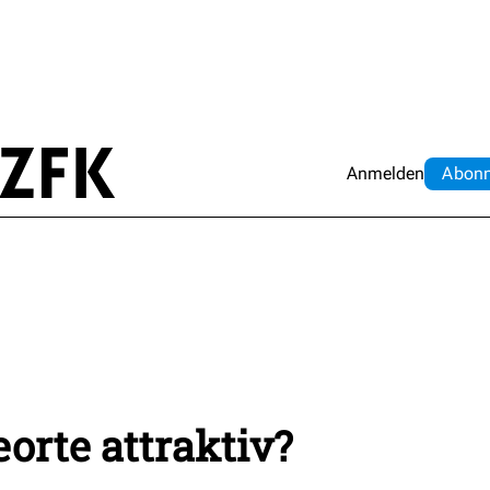
Anmelden
Abo
n
rte attraktiv?