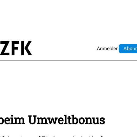
Anmelden
Abo
n
 beim Umweltbonus