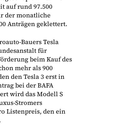
it auf rund 97.500
ar der monatliche
00 Anträgen geklettert.
roauto-Bauers Tesla
undesanstalt für
Förderung beim Kauf des
chon mehr als 900
en den Tesla 3 erst in
trag bei der BAFA
ert wird das Modell S
 Luxus-Stromers
o Listenpreis, den ein
.