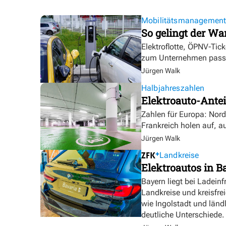
Mobilitätsmanagemen
So gelingt der Wa
Elektroflotte, ÖPNV-Tic
zum Unternehmen pass
Jürgen Walk
Halbjahreszahlen
Elektroauto-Antei
Zahlen für Europa: Nor
Frankreich holen auf, a
Jürgen Walk
Landkreise
Elektroautos in Ba
Bayern liegt bei Ladeinf
Landkreise und kreisfre
wie Ingolstadt und länd
deutliche Unterschiede.