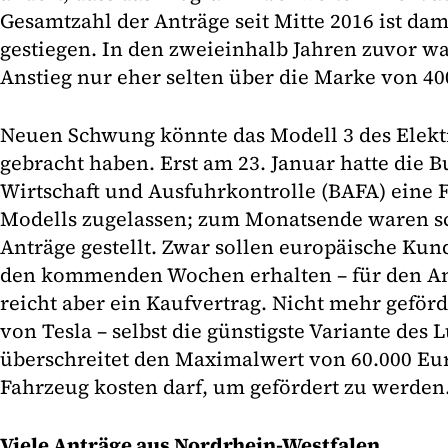
Gesamtzahl der Anträge seit Mitte 2016 ist dam
gestiegen. In den zweieinhalb Jahren zuvor w
Anstieg nur eher selten über die Marke von 40
Neuen Schwung könnte das Modell 3 des Elekt
gebracht haben. Erst am 23. Januar hatte die B
Wirtschaft und Ausfuhrkontrolle (BAFA) eine 
Modells zugelassen; zum Monatsende waren s
Anträge gestellt. Zwar sollen europäische Kund
den kommenden Wochen erhalten – für den An
reicht aber ein Kaufvertrag. Nicht mehr geförd
von Tesla – selbst die günstigste Variante des
überschreitet den Maximalwert von 60.000 Eur
Fahrzeug kosten darf, um gefördert zu werden
Viele Anträge aus Nordrhein-Westfalen