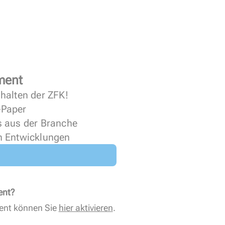
ment
halten der ZFK!
 ePaper
s aus der Branche
n Entwicklungen
ent?
ent können Sie
hier aktivieren
.