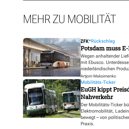
MEHR ZU MOBILITÄT
Rückschlag
Potsdam muss E-
Wegen anhaltender Lief
mit Ebusco. Unterdesse
niederländischen Produ
Artjom Maksimenko
Mobilitäts-Ticker
EuGH kippt Preisd
Nahverkehr
Der Mobilitäts-Ticker b
Elektromobilität, Ladei
bewegt – von politische
Praxis.