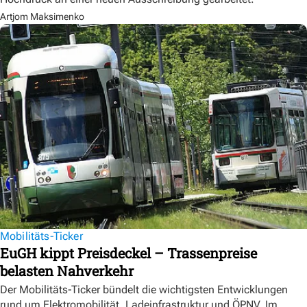
Artjom Maksimenko
Mobilitäts-Ticker
EuGH kippt Preisdeckel – Trassenpreise
belasten Nahverkehr
Der Mobilitäts-Ticker bündelt die wichtigsten Entwicklungen
rund um Elektromobilität, Ladeinfrastruktur und ÖPNV. Im