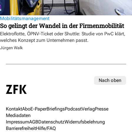
Mobilitätsmanagement
So gelingt der Wandel in der Firmenmobilität
Elektroflotte, ÖPNV-Ticket oder Shuttle: Studie von PwC klärt,
welches Konzept zum Unternehmen passt.
Jürgen Walk
Nach oben
Kontakt
Abo
E-Paper
Briefings
Podcast
Verlag
Presse
Mediadaten
Impressum
AGB
Datenschutz
Widerrufsbelehrung
Barrierefreiheit
Hilfe/FAQ