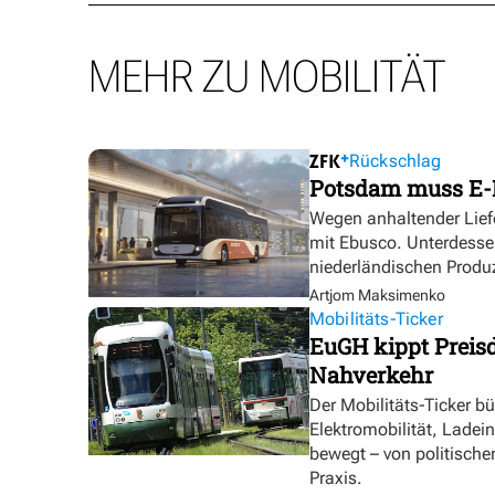
MEHR ZU MOBILITÄT
Rückschlag
Potsdam muss E-
Wegen anhaltender Lief
mit Ebusco. Unterdesse
niederländischen Produ
Artjom Maksimenko
Mobilitäts-Ticker
EuGH kippt Preisd
Nahverkehr
Der Mobilitäts-Ticker b
Elektromobilität, Ladei
bewegt – von politische
Praxis.