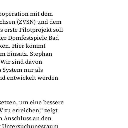
ooperation mit dem
chsen (ZVSN) und dem
rste Pilotprojekt soll
der Domfestspiele Bad
cken. Hier kommt
um Einsatz. Stephan
"Wir sind davon
s System nur als
und entwickelt werden
setzen, um eine bessere
zu erreichen,“ zeigt
Im Anschluss an den
rer Untersuchungsraum