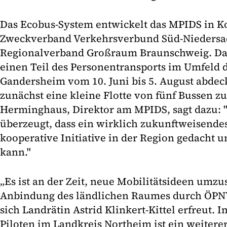
Das Ecobus-System entwickelt das MPIDS in K
Zweckverband Verkehrsverbund Süd-Niedersa
Regionalverband Großraum Braunschweig. Das e
einen Teil des Personentransports im Umfeld 
Gandersheim vom 10. Juni bis 5. August abde
zunächst eine kleine Flotte von fünf Bussen z
Herminghaus, Direktor am MPIDS, sagt dazu: 
überzeugt, dass ein wirklich zukunftweisende
kooperative Initiative in der Region gedacht 
kann."
„Es ist an der Zeit, neue Mobilitätsideen umzu
Anbindung des ländlichen Raumes durch ÖPNV 
sich Landrätin Astrid Klinkert-Kittel erfreut. 
Piloten im Landkreis Northeim ist ein weite