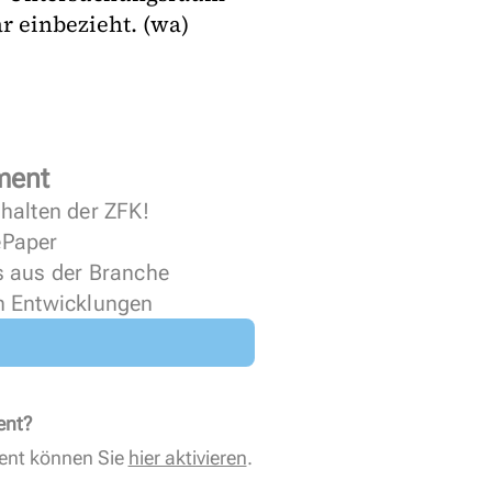
r einbezieht. (wa)
ment
halten der ZFK!
 ePaper
s aus der Branche
n Entwicklungen
ent?
ent können Sie
hier aktivieren
.