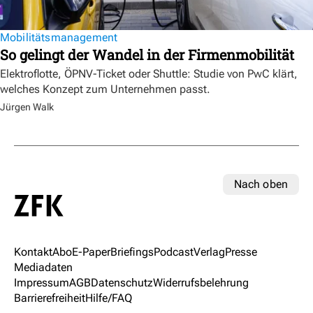
Mobilitätsmanagement
So gelingt der Wandel in der Firmenmobilität
Elektroflotte, ÖPNV-Ticket oder Shuttle: Studie von PwC klärt,
welches Konzept zum Unternehmen passt.
Jürgen Walk
Nach oben
Kontakt
Abo
E-Paper
Briefings
Podcast
Verlag
Presse
Mediadaten
Impressum
AGB
Datenschutz
Widerrufsbelehrung
Barrierefreiheit
Hilfe/FAQ