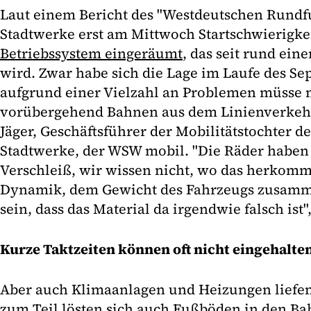
Laut einem Bericht des "Westdeutschen Rundf
Stadtwerke erst am Mittwoch Startschwierigk
Betriebssystem eingeräumt
, das seit rund ein
wird. Zwar habe sich die Lage im Laufe des Se
aufgrund einer Vielzahl an Problemen müsse
vorübergehend Bahnen aus dem Linienverkehr
Jäger, Geschäftsführer der Mobilitätstochter d
Stadtwerke, der WSW mobil. "Die Räder habe
Verschleiß, wir wissen nicht, wo das herkomm
Dynamik, dem Gewicht des Fahrzeugs zusam
sein, dass das Material da irgendwie falsch ist",
Kurze Taktzeiten können oft nicht eingehalt
Aber auch Klimaanlagen und Heizungen liefen 
zum Teil lösten sich auch Fußböden in den Ba