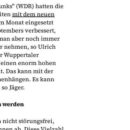
unks" (WDR) hatten die
eiten
mit dem neuen
em Monat eingesetzt
ptembers verbessert,
 man aber noch immer
 nehmen, so Ulrich
er Wuppertaler
n einen enorm hohen
t. Das kann mit der
menhängen. Es kann
 so Jäger.
en werden
nicht störungsfrei,
hnen ab. Diese Vielzahl