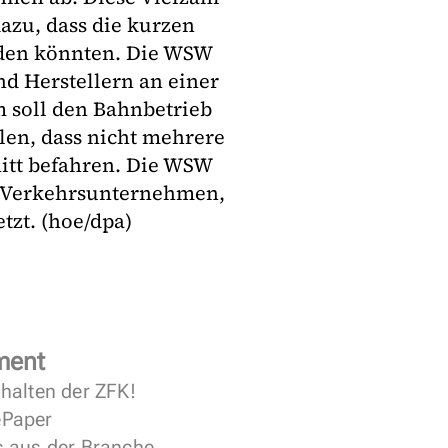
azu, dass die kurzen
rden könnten. Die WSW
nd Herstellern an einer
 soll den Bahnbetrieb
len, dass nicht mehrere
nitt befahren. Die WSW
e Verkehrsunternehmen,
tzt. (hoe/dpa)
ment
halten der ZFK!
 ePaper
s aus der Branche