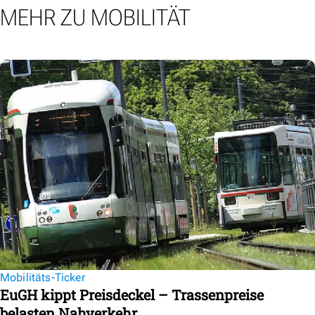
MEHR ZU MOBILITÄT
Mobilitäts-Ticker
EuGH kippt Preisdeckel – Trassenpreise
belasten Nahverkehr