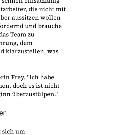
schnell einsatzfähig
tarbeiter, die nicht mit
eber aussitzen wollen
sfordernd und brauche
 das Team zu
ührung, dem
 klarzustellen, was
rin Frey, "ich habe
n, doch es ist nicht
ginn überzustülpen."
men
t sich um