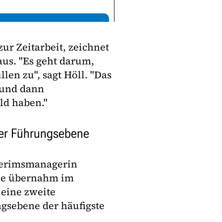
r Zeitarbeit, zeichnet
aus. "Es geht darum,
len zu", sagt Höll. "Das
 und dann
ld haben."
iter Führungsebene
nterimsmanagerin
Sie übernahm im
 eine zweite
ngsebene der häufigste