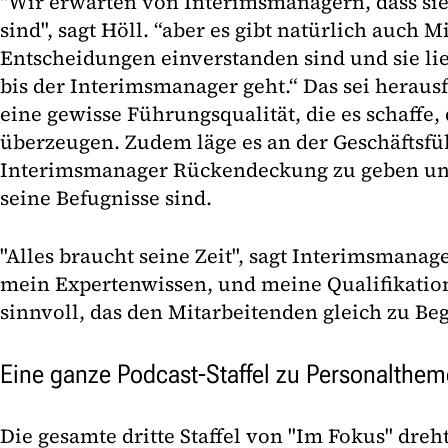
"Wir erwarten von Interimsmanagern, dass sie 
sind", sagt Höll. “aber es gibt natürlich auch Mi
Entscheidungen einverstanden sind und sie li
bis der Interimsmanager geht.“ Das sei herau
eine gewisse Führungsqualität, die es schaffe,
überzeugen. Zudem läge es an der Geschäftsf
Interimsmanager Rückendeckung zu geben und
seine Befugnisse sind.
"Alles braucht seine Zeit", sagt Interimsmanage
mein Expertenwissen, und meine Qualifikatione
sinnvoll, das den Mitarbeitenden gleich zu Be
Eine ganze Podcast-Staffel zu Personalthe
Die gesamte dritte Staffel von "Im Fokus" dreh