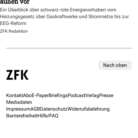
außen vor
Ein Überblick über schwarz-rote Energievorhaben vom
Heizungsgesetz über Gaskraftwerke und Stromnetze bis zur
EEG-Reform
ZFK Redaktion
Nach oben
Kontakt
Abo
E-Paper
Briefings
Podcast
Verlag
Presse
Mediadaten
Impressum
AGB
Datenschutz
Widerrufsbelehrung
Barrierefreiheit
Hilfe/FAQ