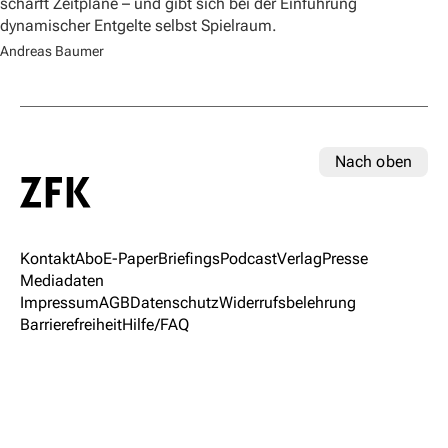
schärft Zeitpläne – und gibt sich bei der Einführung
dynamischer Entgelte selbst Spielraum.
Andreas Baumer
Nach oben
Kontakt
Abo
E-Paper
Briefings
Podcast
Verlag
Presse
Mediadaten
Impressum
AGB
Datenschutz
Widerrufsbelehrung
Barrierefreiheit
Hilfe/FAQ