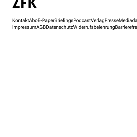
Kontakt
Abo
E-Paper
Briefings
Podcast
Verlag
Presse
Mediada
Impressum
AGB
Datenschutz
Widerrufsbelehrung
Barrierefre