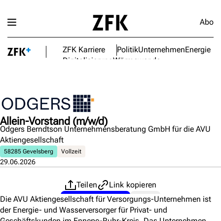
Abo
ZFK Karriere
Politik
Unternehmen
Energie
Digitalisierung
Wärmewende
Allein-Vorstand (m/w/d)
Odgers Berndtson Unternehmensberatung GmbH für die AVU
Aktiengesellschaft
58285 Gevelsberg
Vollzeit
29.06.2026
Teilen
Link kopieren
Jetzt bewerben
PDF
Die AVU Aktiengesellschaft für Versorgungs-Unternehmen ist
(Öffnet in neuem Fenster)
(Öffnet in neuem Fens
der Energie- und Wasserversorger für Privat- und
Geschäftskunden im Ennepe-Ruhr-Kreis. Das Unternehmen