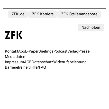
ZFK.de
ZFK Karriere
ZFK Stellenangebote
Nach oben
Kontakt
Abo
E-Paper
Briefings
Podcast
Verlag
Presse
Mediadaten
Impressum
AGB
Datenschutz
Widerrufsbelehrung
Barrierefreiheit
Hilfe/FAQ