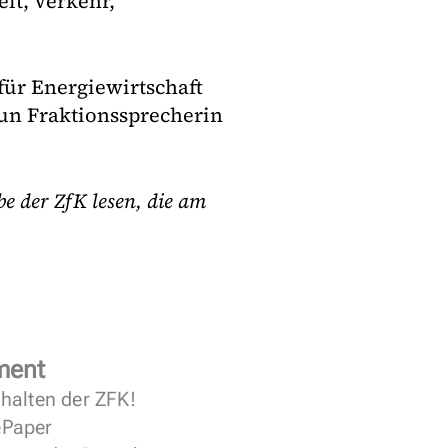
lt, Verkehr,
für Energiewirtschaft
nun Fraktionssprecherin
 der ZfK lesen, die am
ment
halten der ZFK!
 ePaper