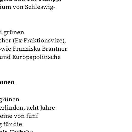
rium von Schleswig-
ei grünen
her (Ex-Fraktionsvize),
owie Franziska Brantner
 und Europapolitische
ennen
 grünen
rlinden, acht Jahre
 eine von fünf
 für die