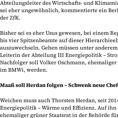
Abteilungsleiter des Wirtschafts- und Klimam
sei eher ungewöhnlich, kommentierte ein Berl
der ZfK.
Bisher sei es eher Usus gewesen, bei einem R
bis vier Spitzenbeamte auf dieser Hierarchie
auszuwechseln. Gehen müssen unter anderem S
Leiterin der Abteilung III Energiepolitik – Str
Nachfolger soll Volker Oschmann, ehemaliger 
im BMWi, werden.
Maaß soll Herdan folgen – Schwenk neue Chef
Weichen muss auch Thorsten Herdan, seit 2014 
Energiepolitik – Wärme und Effizienz. Auf ihn 
ehemaliger grüner Staatsrat in der Behörde f