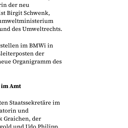
rin der neu
st Birgit Schwenk,
sumweltministerium
 und des Umweltrechts.
rstellen im BMWi in
leiterposten der
as neue Organigramm des
r im Amt
ten Staatssekretäre im
atorin und
k Graichen, der
old und Udo Philipp,