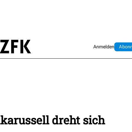
Anmelden
Abo
n
arussell dreht sich