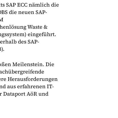
ts SAP ECC nämlich die
BS die neuen SAP-
MM
henlösung Waste &
gssystem) eingeführt.
nerhalb des SAP-
).
oßen Meilenstein. Die
fachübergreifende
dere Herausforderungen
and aus erfahrenen IT-
er Dataport AöR und