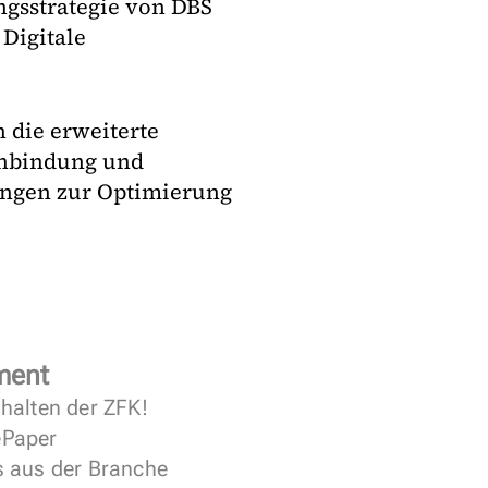
ngsstrategie von DBS
 Digitale
 die erweiterte
Anbindung und
ungen zur Optimierung
ment
halten der ZFK!
 ePaper
s aus der Branche