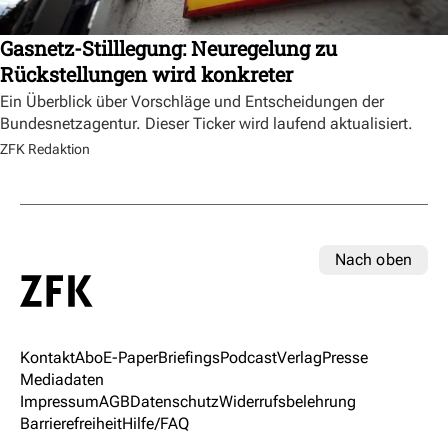
Gasnetz-Stilllegung: Neuregelung zu
Rückstellungen wird konkreter
Ein Überblick über Vorschläge und Entscheidungen der
Bundesnetzagentur. Dieser Ticker wird laufend aktualisiert.
ZFK Redaktion
Nach oben
Kontakt
Abo
E-Paper
Briefings
Podcast
Verlag
Presse
Mediadaten
Impressum
AGB
Datenschutz
Widerrufsbelehrung
Barrierefreiheit
Hilfe/FAQ