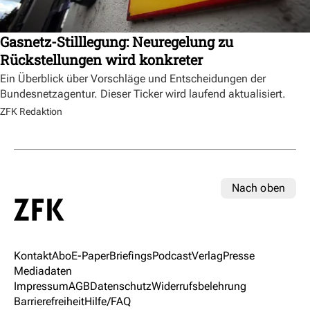
Gasnetz-Stilllegung: Neuregelung zu
Rückstellungen wird konkreter
Ein Überblick über Vorschläge und Entscheidungen der
Bundesnetzagentur. Dieser Ticker wird laufend aktualisiert.
ZFK Redaktion
Nach oben
Kontakt
Abo
E-Paper
Briefings
Podcast
Verlag
Presse
Mediadaten
Impressum
AGB
Datenschutz
Widerrufsbelehrung
Barrierefreiheit
Hilfe/FAQ