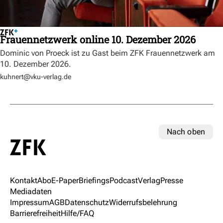
Frauennetzwerk online 10. Dezember 2026
Dominic von Proeck ist zu Gast beim ZFK Frauennetzwerk am
10. Dezember 2026.
kuhnert@vku-verlag.de
Nach oben
Kontakt
Abo
E-Paper
Briefings
Podcast
Verlag
Presse
Mediadaten
Impressum
AGB
Datenschutz
Widerrufsbelehrung
Barrierefreiheit
Hilfe/FAQ