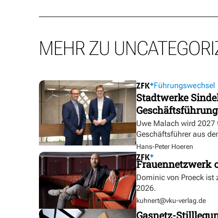
MEHR ZU UNCATEGORI
Führungswechsel
Stadtwerke Sindel
Geschäftsführung
Uwe Malach wird 2027 t
Geschäftsführer aus de
Hans-Peter Hoeren
Frauennetzwerk o
Dominic von Proeck ist
2026.
kuhnert@vku-verlag.de
Gasnetz-Stilllegu