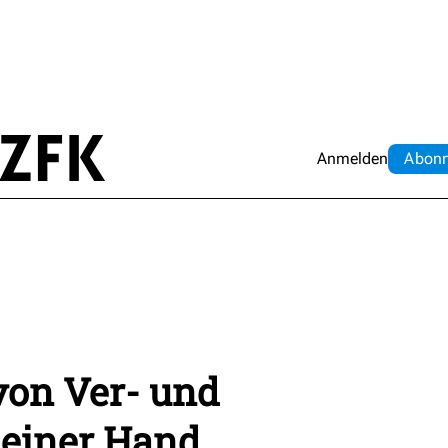
Anmelden
Abo
n
 von Ver- und
 einer Hand