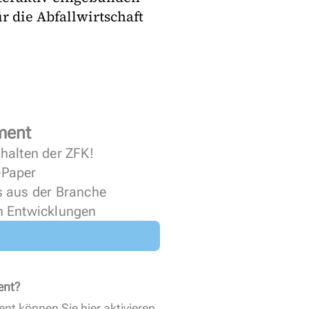
 die Abfallwirtschaft
ment
halten der ZFK!
 ePaper
s aus der Branche
n Entwicklungen
ent?
ent können Sie
hier aktivieren
.