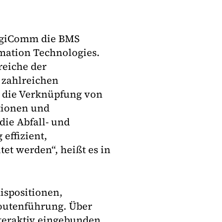
DigiComm die BMS
mation Technologies.
reiche der
 zahlreichen
die Verknüpfung von
tionen und
die Abfall- und
effizient,
et werden“, heißt es in
ispositionen,
outenführung. Über
teraktiv eingebunden