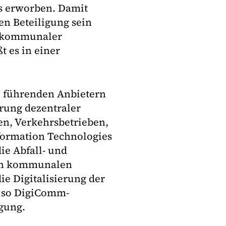
s erworben. Damit
en Beteiligung sein
ng kommunaler
 es in einer
 führenden Anbietern
rung dezentraler
n, Verkehrsbetrieben,
formation Technologies
ie Abfall- und
an kommunalen
e Digitalisierung der
, so DigiComm-
igung.