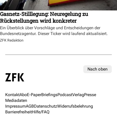
Gasnetz-Stilllegung: Neuregelung zu
Rückstellungen wird konkreter
Ein Überblick über Vorschläge und Entscheidungen der
Bundesnetzagentur. Dieser Ticker wird laufend aktualisiert.
ZFK Redaktion
Nach oben
Kontakt
Abo
E-Paper
Briefings
Podcast
Verlag
Presse
Mediadaten
Impressum
AGB
Datenschutz
Widerrufsbelehrung
Barrierefreiheit
Hilfe/FAQ