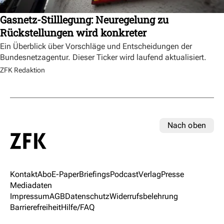
Gasnetz-Stilllegung: Neuregelung zu
Rückstellungen wird konkreter
Ein Überblick über Vorschläge und Entscheidungen der
Bundesnetzagentur. Dieser Ticker wird laufend aktualisiert.
ZFK Redaktion
Nach oben
Kontakt
Abo
E-Paper
Briefings
Podcast
Verlag
Presse
Mediadaten
Impressum
AGB
Datenschutz
Widerrufsbelehrung
Barrierefreiheit
Hilfe/FAQ