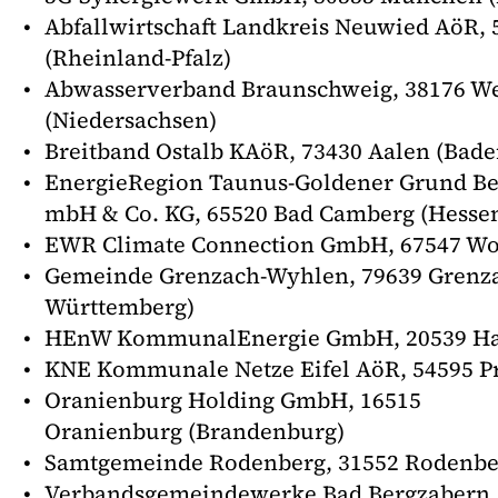
Abfallwirtschaft Landkreis Neuwied AöR,
(Rheinland-Pfalz)
Abwasserverband Braunschweig, 38176 W
(Niedersachsen)
Breitband Ostalb KAöR, 73430 Aalen (Bad
EnergieRegion Taunus-Goldener Grund Bet
mbH & Co. KG, 65520 Bad Camberg (Hess
EWR Climate Connection GmbH, 67547 Wor
Gemeinde Grenzach-Wyhlen, 79639 Grenz
Württemberg)
HEnW KommunalEnergie GmbH, 20539 
KNE Kommunale Netze Eifel AöR, 54595 Pr
Oranienburg Holding GmbH, 16515
Oranienburg (Brandenburg)
Samtgemeinde Rodenberg, 31552 Rodenber
Verbandsgemeindewerke Bad Bergzabern,