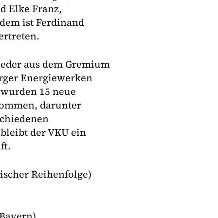
nd Elke Franz,
udem ist Ferdinand
ertreten.
lieder aus dem Gremium
urger Energiewerken
 wurden 15 neue
nommen, darunter
schiedenen
bleibt der VKU ein
ft.
ischer Reihenfolge)
 (Bayern)