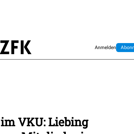
Anmelden
Abo
n
im VKU: Liebing