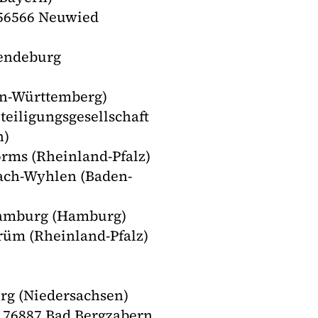
 56566 Neuwied
endeburg
en-Württemberg)
eiligungsgesellschaft
en)
ms (Rheinland-Pfalz)
ach-Wyhlen (Baden-
Hamburg (Hamburg)
üm (Rheinland-Pfalz)
g (Niedersachsen)
 76887 Bad Bergzabern