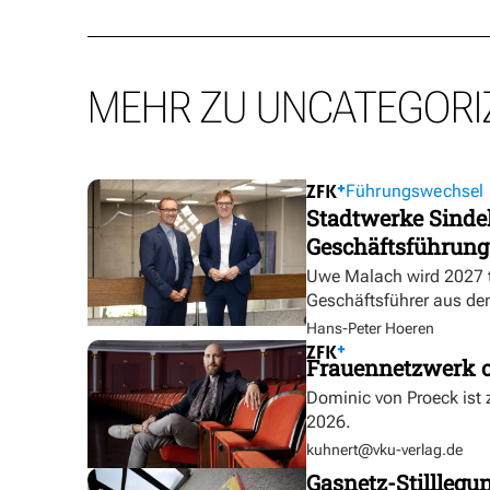
MEHR ZU UNCATEGORI
Führungswechsel
Stadtwerke Sindel
Geschäftsführung
Uwe Malach wird 2027 t
Geschäftsführer aus de
Hans-Peter Hoeren
Frauennetzwerk o
Dominic von Proeck ist
2026.
kuhnert@vku-verlag.de
Gasnetz-Stilllegu