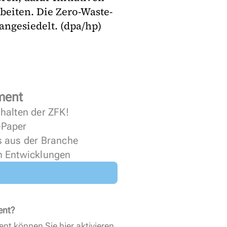
beiten. Die Zero-Waste-
angesiedelt. (dpa/hp)
ment
halten der ZFK!
 ePaper
s aus der Branche
n Entwicklungen
ent?
ent können Sie
hier aktivieren
.