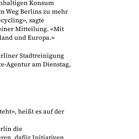
chhaltigen Konsum
dem Weg Berlins zu mehr
ycling», sagte
iner Mitteilung. «Mit
hland und Europa.»
rliner Stadtreinigung
ste-Agentur am Dienstag,
steht», heißt es auf der
rlin die
ren, dafür Initiativen