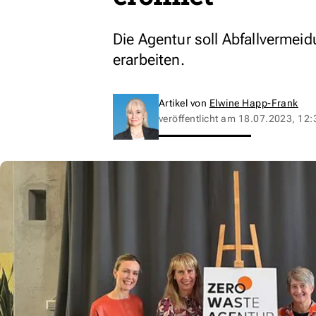
Die Agentur soll Abfallvermeid
erarbeiten.
Artikel von
Elwine Happ-Frank
veröffentlicht am
18.07.2023, 12: