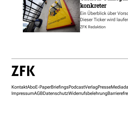
konkreter
Ein Überblick über Vor
Dieser Ticker wird laufen
ZFK Redaktion
Kontakt
Abo
E-Paper
Briefings
Podcast
Verlag
Presse
Mediada
Impressum
AGB
Datenschutz
Widerrufsbelehrung
Barrierefre