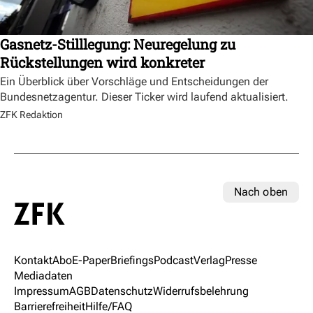
Gasnetz-Stilllegung: Neuregelung zu
Rückstellungen wird konkreter
Ein Überblick über Vorschläge und Entscheidungen der
Bundesnetzagentur. Dieser Ticker wird laufend aktualisiert.
ZFK Redaktion
Nach oben
Kontakt
Abo
E-Paper
Briefings
Podcast
Verlag
Presse
Mediadaten
Impressum
AGB
Datenschutz
Widerrufsbelehrung
Barrierefreiheit
Hilfe/FAQ