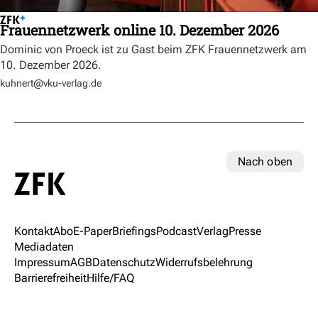
Frauennetzwerk online 10. Dezember 2026
Dominic von Proeck ist zu Gast beim ZFK Frauennetzwerk am
10. Dezember 2026.
kuhnert@vku-verlag.de
Nach oben
Kontakt
Abo
E-Paper
Briefings
Podcast
Verlag
Presse
Mediadaten
Impressum
AGB
Datenschutz
Widerrufsbelehrung
Barrierefreiheit
Hilfe/FAQ