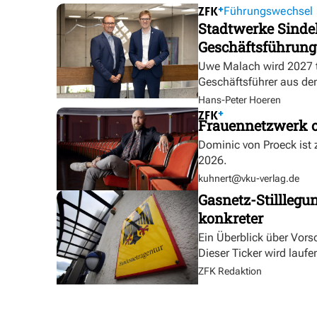
Führungswechsel
Stadtwerke Sindel
Geschäftsführung
Uwe Malach wird 2027 t
Geschäftsführer aus de
Hans-Peter Hoeren
Frauennetzwerk o
Dominic von Proeck ist
2026.
kuhnert@vku-verlag.de
Gasnetz-Stilllegu
konkreter
Ein Überblick über Vor
Dieser Ticker wird laufen
ZFK Redaktion