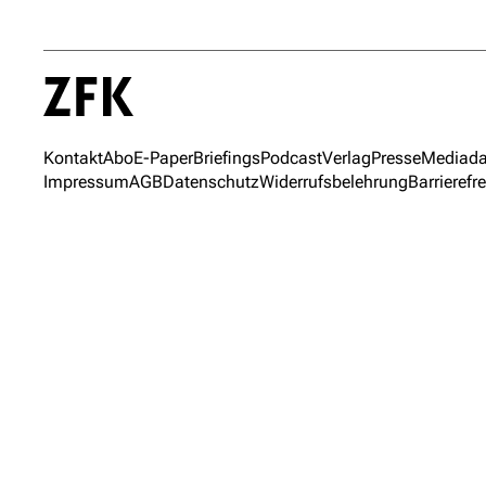
Kontakt
Abo
E-Paper
Briefings
Podcast
Verlag
Presse
Mediada
Impressum
AGB
Datenschutz
Widerrufsbelehrung
Barrierefre