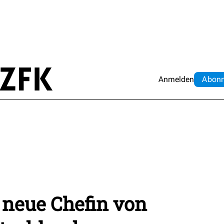
Anmelden
Abo
n
t neue Chefin von