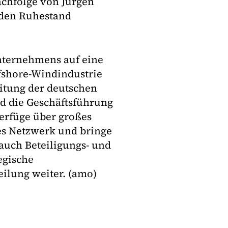
Nachfolge von Jürgen
n den Ruhestand
Unternehmens auf eine
ffshore-Windindustrie
itung der deutschen
d die Geschäftsführung
verfüge über großes
es Netzwerk und bringe
auch Beteiligungs- und
egische
eilung weiter. (amo)