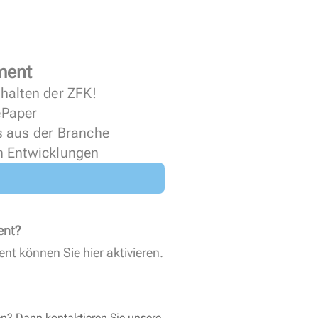
ment
halten der ZFK!
 ePaper
s aus der Branche
n Entwicklungen
ent?
ent können Sie
hier aktivieren
.
en? Dann kontaktieren Sie unsere