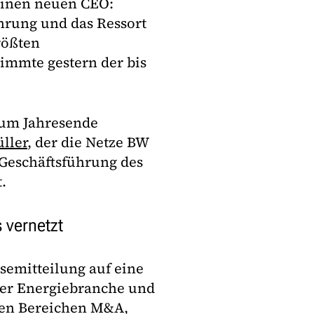
inen neuen CEO:
ührung und das Ressort
rößten
immte gestern der bis
 zum Jahresende
ller
, der die Netze BW
 Geschäftsführung des
t.
 vernetzt
ssemitteilung auf eine
der Energiebranche und
den Bereichen M&A,