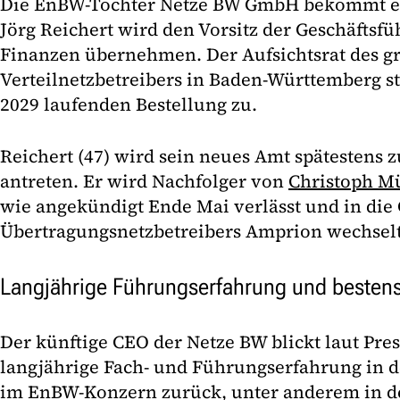
Die EnBW-Tochter Netze BW GmbH bekommt e
Jörg Reichert wird den Vorsitz der Geschäftsf
Finanzen übernehmen. Der Aufsichtsrat des g
Verteilnetzbetreibers in Baden-Württemberg st
2029 laufenden Bestellung zu.
Reichert (47) wird sein neues Amt spätestens
antreten. Er wird Nachfolger von
Christoph Mü
wie angekündigt Ende Mai verlässt und in die
Übertragungsnetzbetreibers Amprion wechsel
Langjährige Führungserfahrung und bestens
Der künftige CEO der Netze BW blickt laut Pre
langjährige Fach- und Führungserfahrung in 
im EnBW-Konzern zurück, unter anderem in 