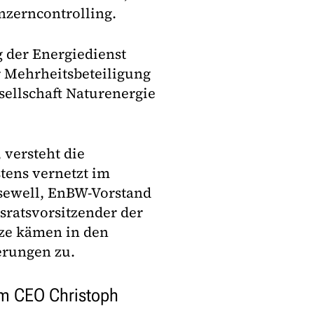
zerncontrolling.
g der Energiedienst
r Mehrheitsbeteiligung
ellschaft Naturenergie
 versteht die
tens vernetzt im
üsewell, EnBW-Vorstand
sratsvorsitzender der
tze kämen in den
erungen zu.
em CEO Christoph