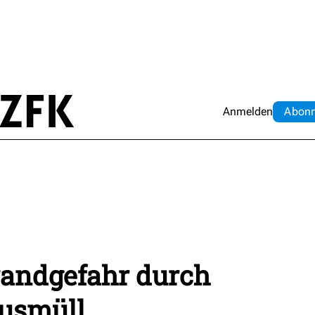
Anmelden
Abo
n
andgefahr durch
ausmüll