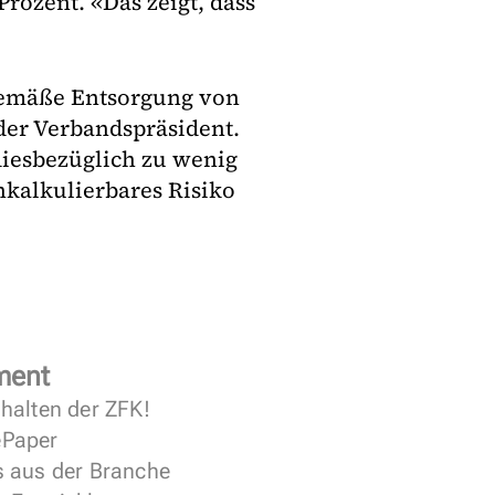
rozent. «Das zeigt, dass
gemäße Entsorgung von
der Verbandspräsident.
diesbezüglich zu wenig
kalkulierbares Risiko
ment
halten der ZFK!
 ePaper
s aus der Branche