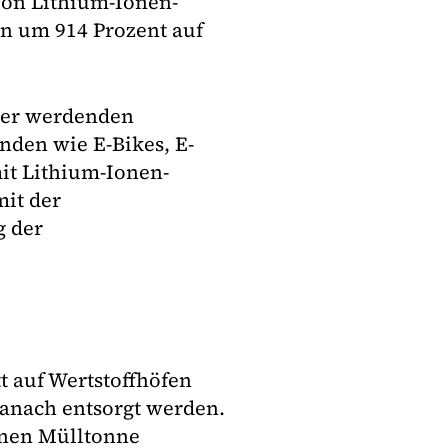
von Lithium-Ionen-
en um 914 Prozent auf
ßer werdenden
nden wie E-Bikes, E-
it Lithium-Ionen-
it der
g der
t auf Wertstoffhöfen
anach entsorgt werden.
enen Mülltonne