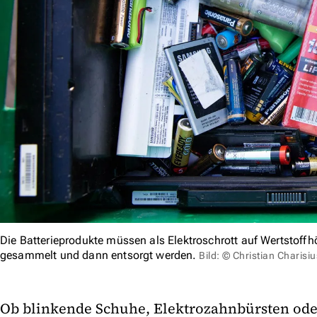
Die Batterieprodukte müssen als Elektroschrott auf Wertstoffh
gesammelt und dann entsorgt werden.
Bild: © Christian Charisi
Ob blinkende Schuhe, Elektrozahnbürsten ode