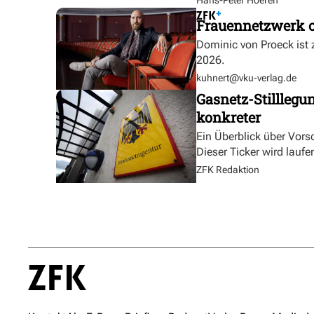
Hans-Peter Hoeren
Frauennetzwerk o
Dominic von Proeck ist
2026.
kuhnert@vku-verlag.de
Gasnetz-Stilllegu
konkreter
Ein Überblick über Vor
Dieser Ticker wird laufen
ZFK Redaktion