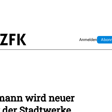
Anmelden
Abo
n
mann wird neuer
 der Stadtwerke