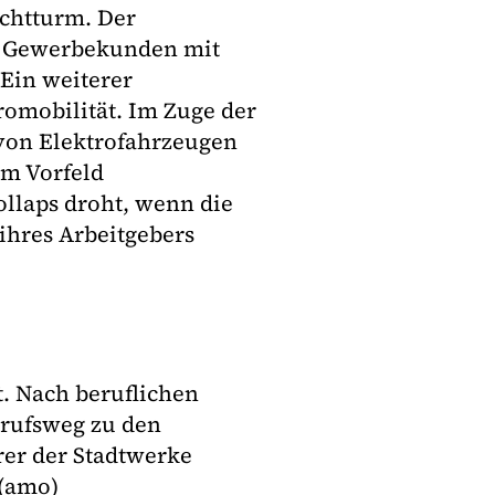
chtturm. Der
nd Gewerbekunden mit
Ein weiterer
romobilität. Im Zuge der
von Elektrofahrzeugen
im Vorfeld
ollaps droht, wenn die
ihres Arbeitgebers
t. Nach beruflichen
erufsweg zu den
hrer der Stadtwerke
 (amo)