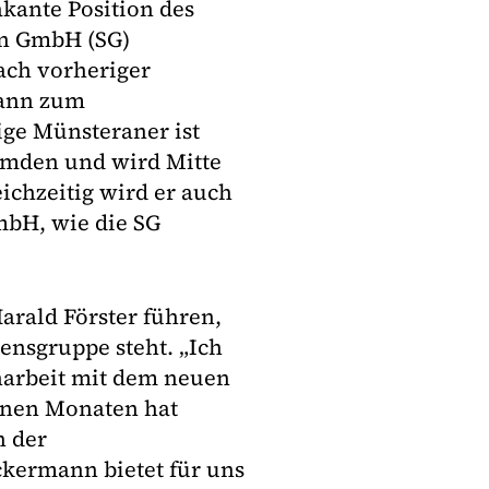
akante Position des
en GmbH (SG)
ach vorheriger
mann zum
tige Münsteraner ist
Emden und wird Mitte
ichzeitig wird er auch
mbH, wie die SG
arald Förster führen,
ensgruppe steht. „Ich
narbeit mit dem neuen
enen Monaten hat
n der
ermann bietet für uns