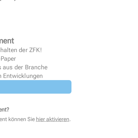
ment
halten der ZFK!
 ePaper
s aus der Branche
n Entwicklungen
ent?
ent können Sie
hier aktivieren
.