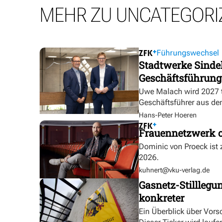
MEHR ZU UNCATEGORI
Führungswechsel
Stadtwerke Sindel
Geschäftsführung
Uwe Malach wird 2027 t
Geschäftsführer aus de
Hans-Peter Hoeren
Frauennetzwerk o
Dominic von Proeck ist
2026.
kuhnert@vku-verlag.de
Gasnetz-Stilllegu
konkreter
Ein Überblick über Vor