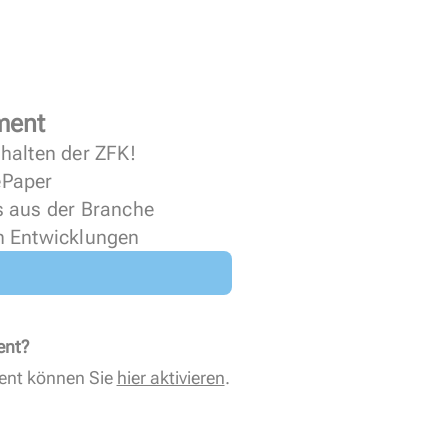
ment
halten der ZFK!
 ePaper
s aus der Branche
n Entwicklungen
ent?
ent können Sie
hier aktivieren
.