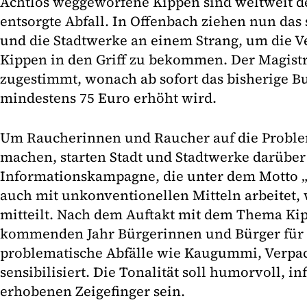
Achtlos weggeworfene Kippen sind weltweit de
entsorgte Abfall. In Offenbach ziehen nun da
und die Stadtwerke an einem Strang, um die 
Kippen in den Griff zu bekommen. Der Magistr
zugestimmt, wonach ab sofort das bisherige B
mindestens 75 Euro erhöht wird.
Um Raucherinnen und Raucher auf die Probl
machen, starten Stadt und Stadtwerke darüber
Informationskampagne, die unter dem Motto „
auch mit unkonventionellen Mitteln arbeitet, 
mitteilt. Nach dem Auftakt mit dem Thema K
kommenden Jahr Bürgerinnen und Bürger für 
problematische Abfälle wie Kaugummi, Verp
sensibilisiert. Die Tonalität soll humorvoll, 
erhobenen Zeigefinger sein.