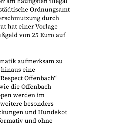
r am häufigsten illegal
s städtische Ordnungsamt
Verschmutzung durch
at hat einer Vorlage
ußgeld von 25 Euro auf
ematik aufmerksam zu
 hinaus eine
Respect Offenbach“
wie die Offenbach
ippen werden im
weitere besonders
ackungen und Hundekot
informativ und ohne