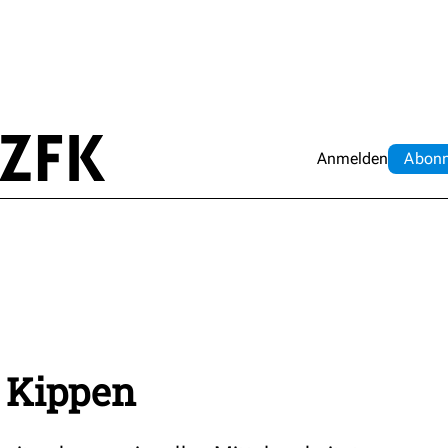
Anmelden
Abo
n
n Kippen