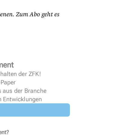
ienen. Zum Abo geht es
ment
halten der ZFK!
 ePaper
s aus der Branche
n Entwicklungen
ent?