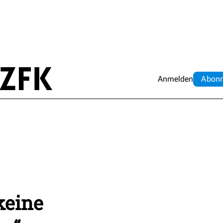
Anmelden
Abo
n
keine