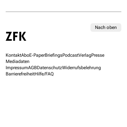
Nach oben
Kontakt
Abo
E-Paper
Briefings
Podcast
Verlag
Presse
Mediadaten
Impressum
AGB
Datenschutz
Widerrufsbelehrung
Barrierefreiheit
Hilfe/FAQ