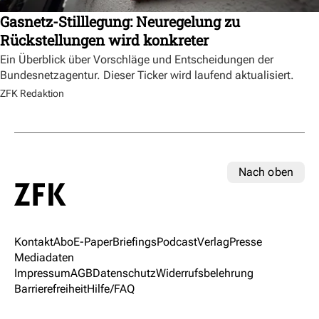
Gasnetz-Stilllegung: Neuregelung zu
Rückstellungen wird konkreter
Ein Überblick über Vorschläge und Entscheidungen der
Bundesnetzagentur. Dieser Ticker wird laufend aktualisiert.
ZFK Redaktion
Nach oben
Kontakt
Abo
E-Paper
Briefings
Podcast
Verlag
Presse
Mediadaten
Impressum
AGB
Datenschutz
Widerrufsbelehrung
Barrierefreiheit
Hilfe/FAQ