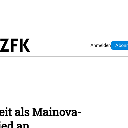
Anmelden
Abo
n
eit als Mainova-
ied an