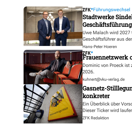
Führungswechsel
Stadtwerke Sindel
Geschäftsführung
Uwe Malach wird 2027 t
Geschäftsführer aus de
Hans-Peter Hoeren
Frauennetzwerk o
Dominic von Proeck ist
2026.
kuhnert@vku-verlag.de
Gasnetz-Stilllegu
konkreter
Ein Überblick über Vor
Dieser Ticker wird laufen
ZFK Redaktion